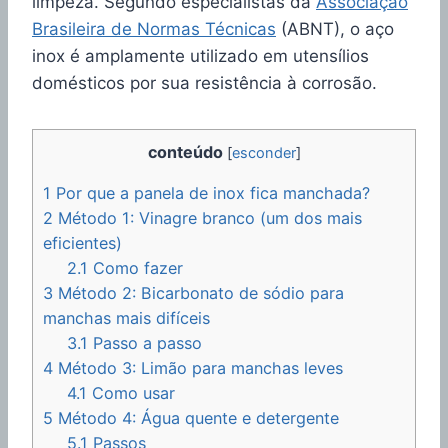
limpeza. Segundo especialistas da
Associação
Brasileira de Normas Técnicas
(ABNT), o aço
inox é amplamente utilizado em utensílios
domésticos por sua resistência à corrosão.
conteúdo
[
esconder
]
1
Por que a panela de inox fica manchada?
2
Método 1: Vinagre branco (um dos mais
eficientes)
2.1
Como fazer
3
Método 2: Bicarbonato de sódio para
manchas mais difíceis
3.1
Passo a passo
4
Método 3: Limão para manchas leves
4.1
Como usar
5
Método 4: Água quente e detergente
5.1
Passos