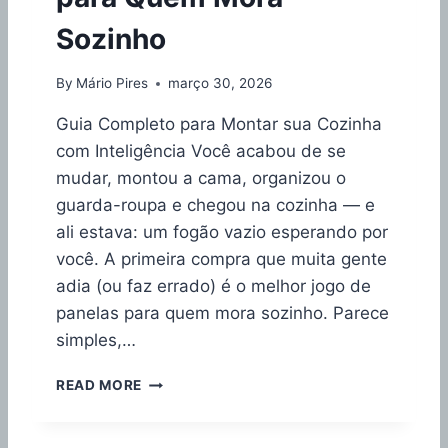
A
Sozinho
P
R
E
By
Mário Pires
março 30, 2026
S
S
Guia Completo para Montar sua Cozinha
Ã
com Inteligência Você acabou de se
O
mudar, montou a cama, organizou o
:
R
guarda-roupa e chegou na cozinha — e
E
ali estava: um fogão vazio esperando por
C
você. A primeira compra que muita gente
E
adia (ou faz errado) é o melhor jogo de
I
T
panelas para quem mora sozinho. Parece
A
simples,…
S
U
M
READ MORE
C
E
U
L
L
H