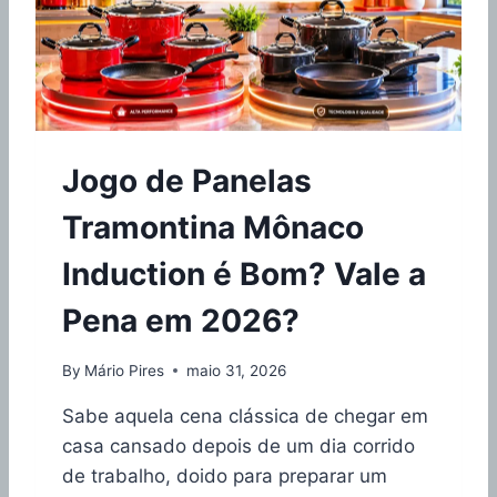
T
P
O
R
E
S
S
Ã
O
Jogo de Panelas
T
R
Tramontina Mônaco
A
M
Induction é Bom? Vale a
O
N
Pena em 2026?
T
I
N
By
Mário Pires
maio 31, 2026
A
A
Sabe aquela cena clássica de chegar em
R
casa cansado depois de um dia corrido
I
de trabalho, doido para preparar um
Z