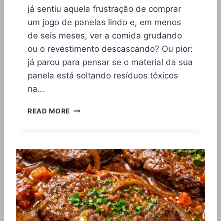
N
A
já sentiu aquela frustração de comprar
E
B
F
um jogo de panelas lindo e, em menos
I
Í
L
de seis meses, ver a comida grudando
C
I
ou o revestimento descascando? Ou pior:
I
D
já parou para pensar se o material da sua
O
A
:
panela está soltando resíduos tóxicos
D
G
E
na…
U
E
I
C
Q
READ MORE
A
U
U
C
S
A
O
T
L
M
O
O
P
-
M
L
B
E
E
E
L
T
N
H
O
E
O
P
F
R
A
Í