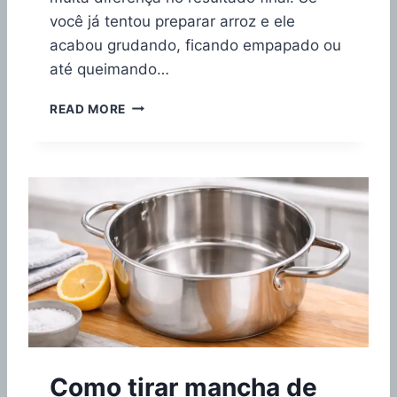
U
você já tentou preparar arroz e ele
A
L
acabou grudando, ficando empapado ou
É
até queimando…
M
E
M
READ MORE
L
E
H
L
O
H
R
O
?
R
G
P
U
A
I
N
A
E
C
L
O
A
M
P
P
A
L
R
E
Como tirar mancha de
A
T