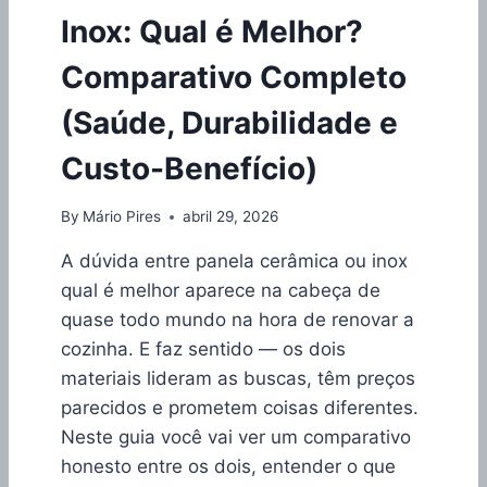
F
2
Inox: Qual é Melhor?
A
6
Z
?
Comparativo Completo
E
R
(Saúde, Durabilidade e
B
I
Custo-Benefício)
F
E
D
By
Mário Pires
abril 29, 2026
E
P
A dúvida entre panela cerâmica ou inox
A
qual é melhor aparece na cabeça de
N
quase todo mundo na hora de renovar a
E
L
cozinha. E faz sentido — os dois
A
materiais lideram as buscas, têm preços
:
parecidos e prometem coisas diferentes.
G
Neste guia você vai ver um comparativo
U
I
honesto entre os dois, entender o que
A