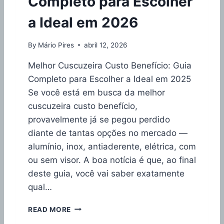
Completo para Escolher
A
:
C
a Ideal em 2026
Q
E
U
R
A
By
Mário Pires
abril 12, 2026
T
L
A
É
Melhor Cuscuzeira Custo Benefício: Guia
R
M
Completo para Escolher a Ideal em 2025
N
E
O
Se você está em busca da melhor
L
P
H
cuscuzeira custo benefício,
R
O
provavelmente já se pegou perdido
E
R
P
diante de tantas opções no mercado —
?
A
alumínio, inox, antiaderente, elétrica, com
C
R
O
ou sem visor. A boa notícia é que, ao final
O
M
deste guia, você vai saber exatamente
P
qual…
A
R
M
READ MORE
A
E
T