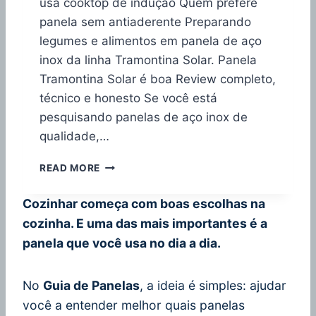
usa cooktop de indução Quem prefere
N
O
panela sem antiaderente Preparando
X
legumes e alimentos em panela de aço
inox da linha Tramontina Solar. Panela
Tramontina Solar é boa Review completo,
técnico e honesto Se você está
pesquisando panelas de aço inox de
qualidade,…
P
READ MORE
A
N
Cozinhar começa com boas escolhas na
E
cozinha. E uma das mais importantes é a
L
A
panela que você usa no dia a dia.
T
R
A
No
Guia de Panelas
, a ideia é simples: ajudar
M
você a entender melhor quais panelas
O