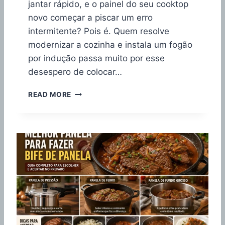
O
jantar rápido, e o painel do seu cooktop
N
novo começar a piscar um erro
A
intermitente? Pois é. Quem resolve
I
modernizar a cozinha e instala um fogão
N
D
por indução passa muito por esse
U
desespero de colocar…
C
T
J
READ MORE
I
O
O
G
N
O
É
D
B
E
O
P
A
A
?
N
E
L
A
S