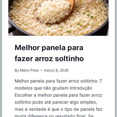
E
I
N
O
X
O
U
A
Melhor panela para
N
T
fazer arroz soltinho
I
A
D
By
Mário Pires
março 8, 2026
E
R
Melhor panela para fazer arroz soltinho: 7
E
modelos que não grudam Introdução
N
Escolher a melhor panela para fazer arroz
T
E
soltinho pode até parecer algo simples,
:
mas a verdade é que o tipo de panela faz
Q
muita diferença no resultado final. Se