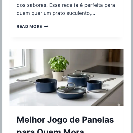
6
dos sabores. Essa receita é perfeita para
quem quer um prato suculento,…
B
READ MORE
I
F
E
D
E
P
A
N
E
L
A
M
A
C
Melhor Jogo de Panelas
I
O
para Quem Mora
N