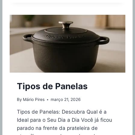
N
E
L
A
D
E
T
I
T
Â
N
I
O
Tipos de Panelas
É
B
O
By
Mário Pires
março 21, 2026
A
?
Tipos de Panelas: Descubra Qual é a
V
Ideal para o Seu Dia a Dia Você já ficou
A
parado na frente da prateleira de
L