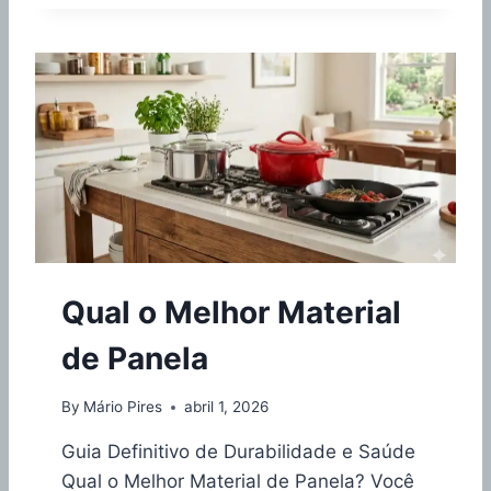
L
I
H
V
O
O
R
C
C
O
U
M
S
P
C
L
U
E
Z
T
E
O
I
(
R
S
Qual o Melhor Material
A
A
C
Ú
de Panela
U
D
S
E
T
,
By
Mário Pires
abril 1, 2026
O
D
B
Guia Definitivo de Durabilidade e Saúde
U
E
R
Qual o Melhor Material de Panela? Você