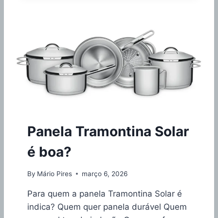
O
T
I
R
A
R
M
A
N
C
H
A
Panela Tramontina Solar
D
E
é boa?
P
A
N
By
Mário Pires
março 6, 2026
E
L
Para quem a panela Tramontina Solar é
A
indica? Quem quer panela durável Quem
I