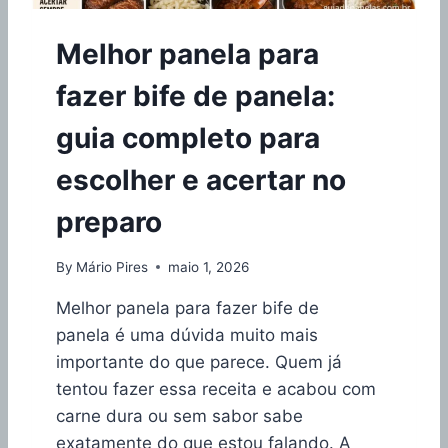
T
R
Melhor panela para
A
M
fazer bife de panela:
O
N
guia completo para
T
I
escolher e acertar no
N
A
preparo
M
Ô
N
By
Mário Pires
maio 1, 2026
A
C
Melhor panela para fazer bife de
O
panela é uma dúvida muito mais
I
importante do que parece. Quem já
N
D
tentou fazer essa receita e acabou com
U
carne dura ou sem sabor sabe
C
exatamente do que estou falando. A