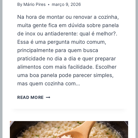
E
By
Mário Pires
março 9, 2026
S
Na hora de montar ou renovar a cozinha,
C
O
muita gente fica em dúvida sobre panela
L
de inox ou antiaderente: qual é melhor?.
H
Essa é uma pergunta muito comum,
E
R
principalmente para quem busca
A
praticidade no dia a dia e quer preparar
I
alimentos com mais facilidade. Escolher
D
uma boa panela pode parecer simples,
E
A
mas quem cozinha com…
L
P
READ MORE
A
N
E
L
A
D