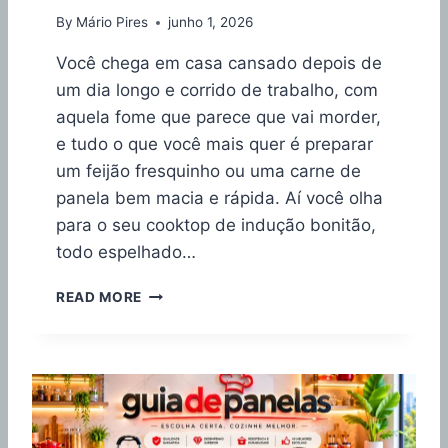
D
By
Mário Pires
junho 1, 2026
I
A
Você chega em casa cansado depois de
L
um dia longo e corrido de trabalho, com
É
aquela fome que parece que vai morder,
B
O
e tudo o que você mais quer é preparar
A
um feijão fresquinho ou uma carne de
?
panela bem macia e rápida. Aí você olha
R
para o seu cooktop de indução bonitão,
E
V
todo espelhado…
I
E
P
READ MORE
W
A
C
N
O
E
M
L
P
A
L
D
E
E