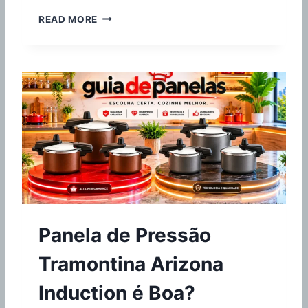
F
READ MORE
R
I
T
A
D
E
I
R
A
E
L
É
T
R
Panela de Pressão
I
C
Tramontina Arizona
A
M
Induction é Boa?
O
N