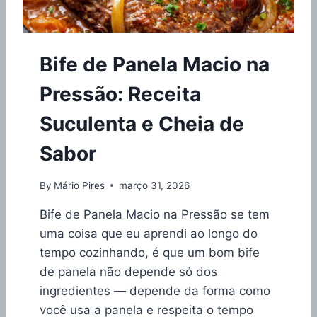
M
R
C
A
A
I
T
E
O
E
S
Bife de Panela Macio na
)
R
C
I
O
Pressão: Receita
A
L
L
H
Suculenta e Cheia de
D
E
E
R
Sabor
P
A
A
I
N
By
Mário Pires
março 31, 2026
D
E
E
L
Bife de Panela Macio na Pressão se tem
A
A
uma coisa que eu aprendi ao longo do
L
E
tempo cozinhando, é que um bom bife
M
de panela não depende só dos
2
ingredientes — depende da forma como
0
2
você usa a panela e respeita o tempo