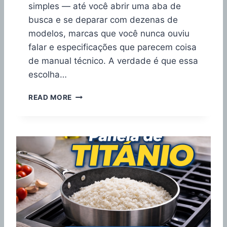
E
simples — até você abrir uma aba de
M
busca e se deparar com dezenas de
M
modelos, marcas que você nunca ouviu
O
falar e especificações que parecem coisa
R
A
de manual técnico. A verdade é que essa
S
escolha…
O
Z
P
READ MORE
I
A
N
N
H
E
O
L
A
D
E
P
R
E
S
S