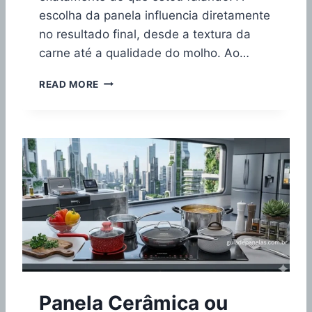
T
escolha da panela influencia diretamente
I
O
no resultado final, desde a textura da
N
carne até a qualidade do molho. Ao…
É
B
M
READ MORE
O
E
M
L
?
H
V
O
A
R
L
P
E
A
A
N
P
E
E
L
N
A
A
P
E
A
M
R
2
Panela Cerâmica ou
A
0