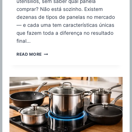
E
utensílios, sem saber qual panela
A
comprar? Não está sozinho. Existem
P
dezenas de tipos de panelas no mercado
E
— e cada uma tem características únicas
N
A
que fazem toda a diferença no resultado
E
final…
M
2
T
READ MORE
0
I
2
P
6
O
?
S
D
E
P
A
N
E
L
A