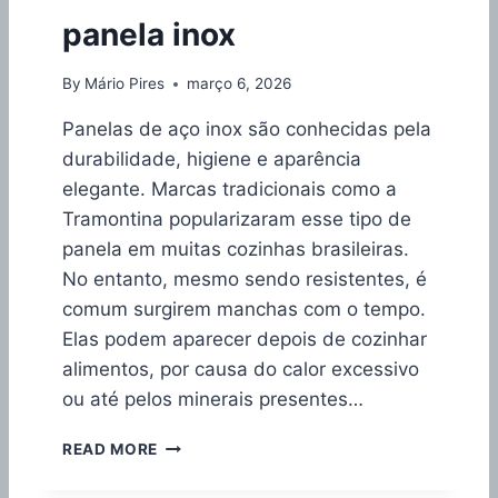
F
O
panela inox
A
P
Z
A
E
By
Mário Pires
março 6, 2026
R
R
A
A
Panelas de aço inox são conhecidas pela
E
R
durabilidade, higiene e aparência
S
R
C
elegante. Marcas tradicionais como a
O
O
Z
Tramontina popularizaram esse tipo de
L
S
panela em muitas cozinhas brasileiras.
H
O
E
No entanto, mesmo sendo resistentes, é
L
R
comum surgirem manchas com o tempo.
T
A
I
Elas podem aparecer depois de cozinhar
I
N
alimentos, por causa do calor excessivo
D
H
E
ou até pelos minerais presentes…
O
A
L
C
READ MORE
O
M