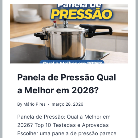
E
O
N
R
T
J
A
O
E
G
C
O
H
D
E
E
I
P
A
A
D
N
E
Panela de Pressão Qual
E
S
L
A
a Melhor em 2026?
A
B
S
O
P
By
Mário Pires
março 28, 2026
R
A
R
Panela de Pressão: Qual a Melhor em
A
2026? Top 10 Testadas e Aprovadas
Q
Escolher uma panela de pressão parece
U