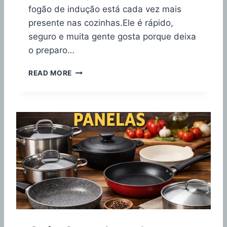
fogão de indução está cada vez mais
presente nas cozinhas.Ele é rápido,
seguro e muita gente gosta porque deixa
o preparo…
1
READ MORE
0
M
E
L
H
O
R
E
S
P
A
N
E
L