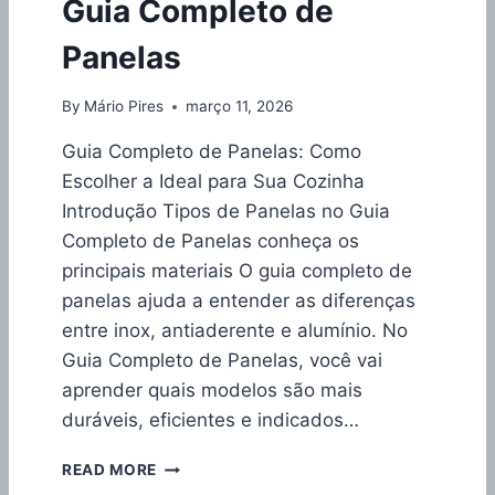
Guia Completo de
A
S
Panelas
P
A
R
By
Mário Pires
março 11, 2026
A
F
Guia Completo de Panelas: Como
O
Escolher a Ideal para Sua Cozinha
G
Introdução Tipos de Panelas no Guia
Ã
O
Completo de Panelas conheça os
D
principais materiais O guia completo de
E
panelas ajuda a entender as diferenças
I
entre inox, antiaderente e alumínio. No
N
D
Guia Completo de Panelas, você vai
U
aprender quais modelos são mais
Ç
duráveis, eficientes e indicados…
Ã
O
G
READ MORE
E
U
M