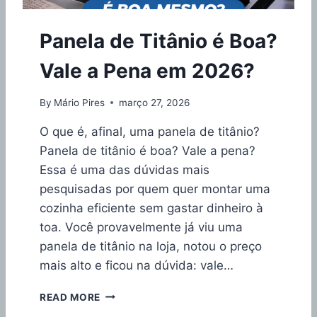
Ã
O
Panela de Titânio é Boa?
Q
U
Vale a Pena em 2026?
A
L
A
By
Mário Pires
março 27, 2026
M
E
O que é, afinal, uma panela de titânio?
L
Panela de titânio é boa? Vale a pena?
H
Essa é uma das dúvidas mais
O
R
pesquisadas por quem quer montar uma
E
cozinha eficiente sem gastar dinheiro à
M
toa. Você provavelmente já viu uma
2
panela de titânio na loja, notou o preço
0
2
mais alto e ficou na dúvida: vale…
6
?
P
READ MORE
A