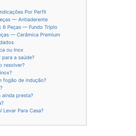
dicações Por Perfil
Peças — Antiaderente
x 6 Peças — Fundo Triplo
Peças — Cerâmica Premium
ndados
ca ou Inox
r para a saúde?
o resolver?
inox?
m fogão de indução?
o?
 ainda presta?
a?
l Levar Para Casa?