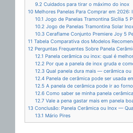
9.2
Cuidados para tirar o máximo do inox
10
Melhores Panelas Para Comprar em 2026: In
10.1
Jogo de Panelas Tramontina Sicília 5 
10.2
Jogo de Panelas Tramontina Solar Ino
10.3
Ceraflame Conjunto Premiere Joy 5 
11
Tabela Comparativa dos Modelos Recome
12
Perguntas Frequentes Sobre Panela Cerâmi
12.1
Panela cerâmica ou inox: qual é melho
12.2
Por que a panela de inox gruda e com
12.3
Qual panela dura mais — cerâmica ou 
12.4
Panela de cerâmica pode ser usada e
12.5
A panela de cerâmica pode ir ao forn
12.6
Como saber se minha panela cerâmica
12.7
Vale a pena gastar mais em panela bo
13
Conclusão: Panela Cerâmica ou Inox — Qua
13.1
Mário Pires