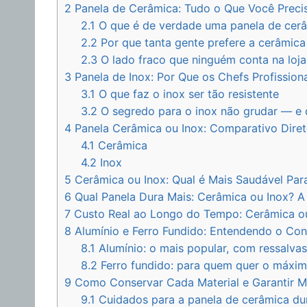
2
Panela de Cerâmica: Tudo o Que Você Preci
2.1
O que é de verdade uma panela de cer
2.2
Por que tanta gente prefere a cerâmica 
2.3
O lado fraco que ninguém conta na loja
3
Panela de Inox: Por Que os Chefs Profissiona
3.1
O que faz o inox ser tão resistente
3.2
O segredo para o inox não grudar — e 
4
Panela Cerâmica ou Inox: Comparativo Direto 
4.1
Cerâmica
4.2
Inox
5
Cerâmica ou Inox: Qual é Mais Saudável Par
6
Qual Panela Dura Mais: Cerâmica ou Inox? 
7
Custo Real ao Longo do Tempo: Cerâmica ou
8
Alumínio e Ferro Fundido: Entendendo o Co
8.1
Alumínio: o mais popular, com ressalva
8.2
Ferro fundido: para quem quer o máxi
9
Como Conservar Cada Material e Garantir 
9.1
Cuidados para a panela de cerâmica du