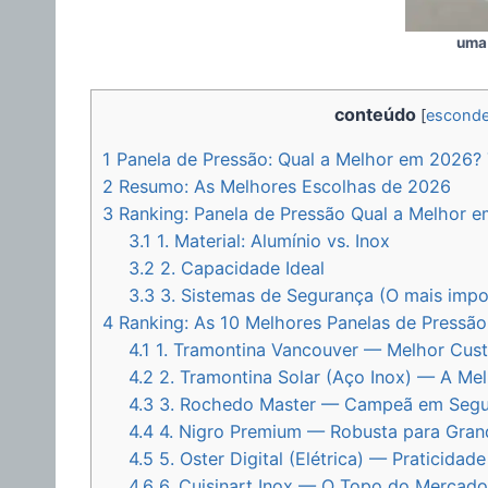
uma 
conteúdo
[
esconde
1
Panela de Pressão: Qual a Melhor em 2026?
2
Resumo: As Melhores Escolhas de 2026
3
Ranking: Panela de Pressão Qual a Melhor e
3.1
1. Material: Alumínio vs. Inox
3.2
2. Capacidade Ideal
3.3
3. Sistemas de Segurança (O mais impo
4
Ranking: As 10 Melhores Panelas de Pressã
4.1
1. Tramontina Vancouver — Melhor Cust
4.2
2. Tramontina Solar (Aço Inox) — A Mel
4.3
3. Rochedo Master — Campeã em Segu
4.4
4. Nigro Premium — Robusta para Grand
4.5
5. Oster Digital (Elétrica) — Praticida
4.6
6. Cuisinart Inox — O Topo do Mercad