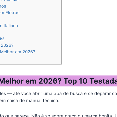
ros
em Eletros
 Italiano
is!
m 2026?
a Melhor em 2026?
a Melhor em 2026? Top 10 Testad
ples — até você abrir uma aba de busca e se deparar 
cem coisa de manual técnico.
do que parece. Não é só sobre preço ou marca bonita. 