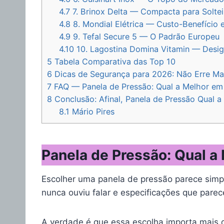
4.7
7. Brinox Delta — Compacta para Soltei
4.8
8. Mondial Elétrica — Custo-Benefício 
4.9
9. Tefal Secure 5 — O Padrão Europeu
4.10
10. Lagostina Domina Vitamin — Design
5
Tabela Comparativa das Top 10
6
Dicas de Segurança para 2026: Não Erre Ma
7
FAQ — Panela de Pressão: Qual a Melhor e
8
Conclusão: Afinal, Panela de Pressão Qual 
8.1
Mário Pires
Panela de Pressão: Qual 
Escolher uma panela de pressão parece sim
nunca ouviu falar e especificações que pare
A verdade é que essa escolha importa mais 